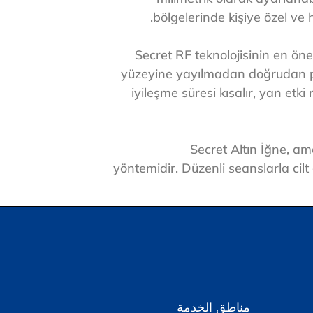
bölgelerinde kişiye özel ve h
Secret RF teknolojisinin en öne
yüzeyine yayılmadan doğrudan pr
iyileşme süresi kısalır, yan etki
Secret Altın İğne, amel
yöntemidir. Düzenli seanslarla cil
مناطق الخدمة