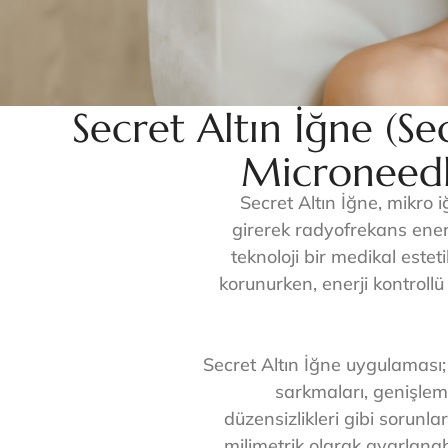
Secret Altın İğne (Se
Microneedl
Secret Altın İğne, mikro iğ
girerek radyofrekans enerji
teknoloji bir medikal este
korunurken, enerji kontroll
Secret Altın İğne uygulaması; ak
sarkmaları, genişlem
düzensizlikleri gibi sorunla
milimetrik olarak ayarlan