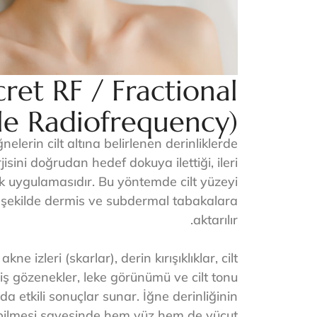
cret RF / Fractional
e Radiofrequency)
nelerin cilt altına belirlenen derinliklerde
sini doğrudan hedef dokuya ilettiği, ileri
tik uygulamasıdır. Bu yöntemde cilt yüzeyi
ü şekilde dermis ve subdermal tabakalara
aktarılır.
ne izleri (skarlar), derin kırışıklıklar, cilt
iş gözenekler, leke görünümü ve cilt tonu
rda etkili sonuçlar sunar. İğne derinliğinin
abilmesi sayesinde hem yüz hem de vücut