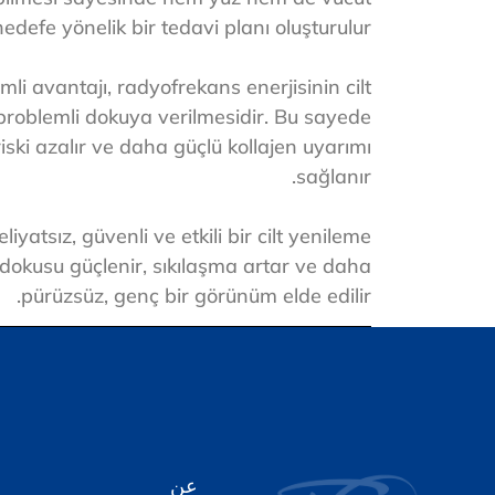
edefe yönelik bir tedavi planı oluşturulur.
mli avantajı, radyofrekans enerjisinin cilt
oblemli dokuya verilmesidir. Bu sayede
 riski azalır ve daha güçlü kollajen uyarımı
sağlanır.
iyatsız, güvenli ve etkili bir cilt yenileme
t dokusu güçlenir, sıkılaşma artar ve daha
pürüzsüz, genç bir görünüm elde edilir.
عن