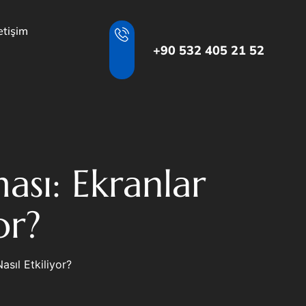
letişim
+90 532 405 21 52
ması: Ekranlar
or?
Nasıl Etkiliyor?