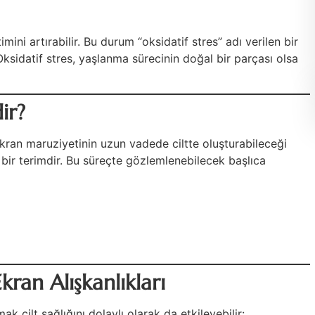
imini artırabilir. Bu durum “oksidatif stres” adı verilen bir
 Oksidatif stres, yaşlanma sürecinin doğal bir parçası olsa
ir?
ekran maruziyetinin uzun vadede ciltte oluşturabileceği
 bir terimdir. Bu süreçte gözlemlenebilecek başlıca
kran Alışkanlıkları
k cilt sağlığını dolaylı olarak da etkileyebilir: