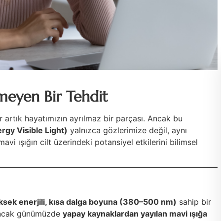
yen Bir Tehdit
lar artık hayatımızın ayrılmaz bir parçası. Ancak bu
rgy Visible Light)
yalnızca gözlerimize değil, aynı
vi ışığın cilt üzerindeki potansiyel etkilerini bilimsel
ksek enerjili, kısa dalga boyuna (380–500 nm)
sahip bir
. Ancak günümüzde
yapay kaynaklardan yayılan mavi ışığa