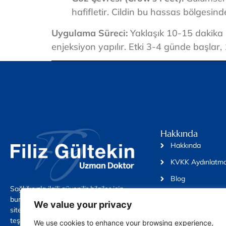
hafifletir. Cildin bu hassas bölgesin
Uygulama Süreci:
Yaklaşık 10-15 dakika s
enjeksiyon yapılır. Etki 3-4 günde başlar,
Hakkında
Hakkında
KVKK Aydınlatma
Blog
Sağlığınızla ilgili güvenilir bilgiler için
İletişim
buradayız. Dr. Filiz Gültekin web
We value your privacy
sitesini ziyaret ettiğiniz için
teşekkürler.
We use cookies to enhance your browsing experience,