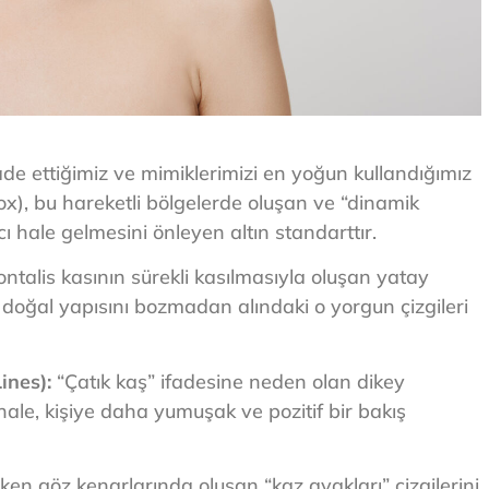
ade ettiğimiz ve mimiklerimizi en yoğun kullandığımız
x), bu hareketli bölgelerde oluşan ve “dinamik
lıcı hale gelmesini önleyen altın standarttır.
ntalis kasının sürekli kasılmasıyla oluşan yatay
n doğal yapısını bozmadan alındaki o yorgun çizgileri
ines):
“Çatık kaş” ifadesine neden olan dikey
ale, kişiye daha yumuşak ve pozitif bir bakış
en göz kenarlarında oluşan “kaz ayakları” çizgilerini