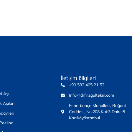
İletişim Bilgileri
+90 532 405 21 52
l Aşı
Info@drfilizgultekin.com
k Aşıları
Fenerbahçe Mahallesi, Bağdat
Caddesi, No:208 Kat:3 Daire:5
davileri
Kadıköy/İstanbul
Peeling