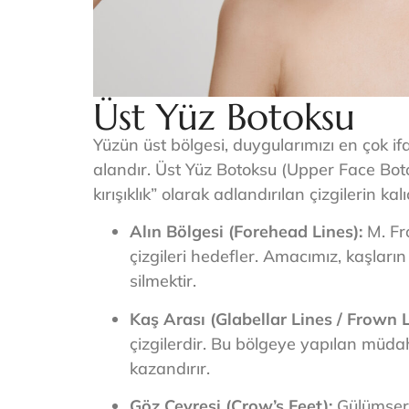
Üst Yüz Botoksu
Yüzün üst bölgesi, duygularımızı en çok if
alandır. Üst Yüz Botoksu (Upper Face Boto
kırışıklık” olarak adlandırılan çizgilerin ka
Alın Bölgesi (Forehead Lines):
M. Fro
çizgileri hedefler. Amacımız, kaşları
silmektir.
Kaş Arası (Glabellar Lines / Frown L
çizgilerdir. Bu bölgeye yapılan müdah
kazandırır.
Göz Çevresi (Crow’s Feet):
Gülümserk