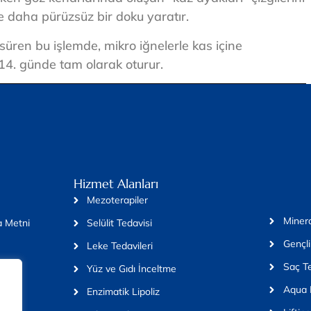
de daha pürüzsüz bir doku yaratır.
üren bu işlemde, mikro iğnelerle kas içine
 14. günde tam olarak oturur.
Hizmet Alanları
Mezoterapiler
Minera
 Metni
Selülit Tedavisi
Gençli
Leke Tedavileri
Saç Te
Yüz ve Gıdı İnceltme
Aqua 
Enzimatik Lipoliz